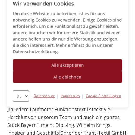
Wir verwenden Cookies
Um diese Website zu betreiben, ist es für uns
notwendig Cookies zu verwenden. Einige Cookies sind
erforderlich, um die Funktionalität zu gewährleisten,
andere brauchen wir für unsere Statistik und wieder
andere helfen uns dir nur die Werbung anzuzeigen,
die dich interessiert. Mehr erfährst du in unserer
Datenschutzerklärung.
Alle akzeptieren
Alle ablehnen
„Da steckt viel Bayern drin“ – Spende
an die ehrenamtlichen Helfer
|
|
Datenschutz
Impressum
Cookie-Einstellungen
„In jedem Laufmeter Funktionstextil steckt viel
Herzblut von unserem Team und auch ein ganzes
Stück Bayern“, meint Dipl.-Ing. Wilhelm Krings,
Inhaber und Geschäftsführer der Trans-Textil GmbH.