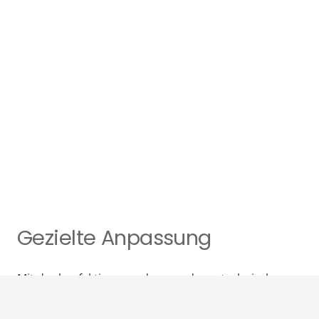
Gezielte Anpassung
Mit der konfektions- und anwendungstechnischen
Kompetenz der Partner können in Luftfahrt- und
Industrieanwendungen erprobte VAP®-