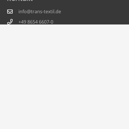
info@trans-textil.de
+49 8654 6607-0
Pommernstraße 11-13, 83395 Freilassing,
Germany
transtextilgmbh
TransTextil
© 2021 Trans-Textil GmbH
AGBs