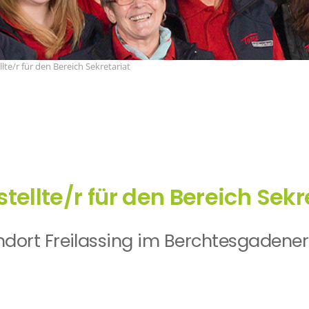
te/r für den Bereich Sekretariat
llte/r für den Bereich Sekr
andort Freilassing im Berchtesgadener