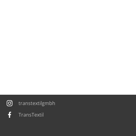
Kontakt
info@trans-textil.de
+49 8654 6607-0
Pommernstraße 11-13, 83395 Freilassing,
Germany
transtextilgmbh
TransTextil