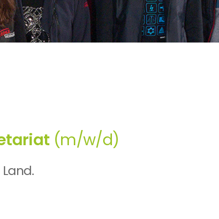
etariat
(m/w/d)
 Land.