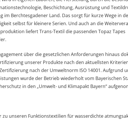
nationstechnologie, Beschichtung, Ausrüstung und Textildru
ng im Berchtesgadener Land. Das sorgt für kurze Wege in 
lligkeit selbst für kleinere Serien. Und auch an die Weiterve
hproduktion liefert Trans-Textil die passenden Topaz Tapes
er.
ngagement über die gesetzlichen Anforderungen hinaus do
tifizierung unserer Produkte nach den aktuellsten Kriterie
Zertifizierung nach der Umweltnorm ISO 14001. Aufgrund uns
istungen wurde der Betrieb wiederholt vom Bayerischen St
erschutz in den „Umwelt- und Klimapakt Bayern“ aufgen
r zu unseren Funktionstextilien für wasserdichte atmungsa