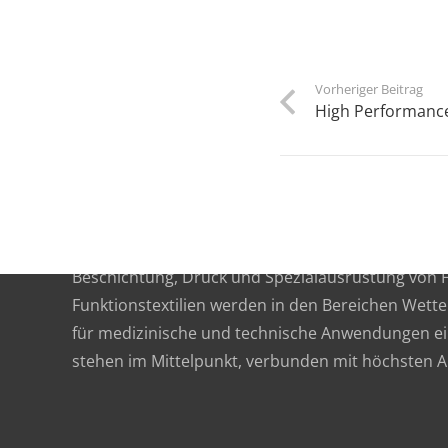
Vorheriger Beitrag
High Performance
Functional textile solutions
Die Trans-Textil GmbH gehört zu Europas führe
Beschichtung, Druck und Spezialausrüstung von F
Funktionstextilien werden in den Bereichen Wette
für medizinische und technische Anwendungen ein
stehen im Mittelpunkt, verbunden mit höchsten 