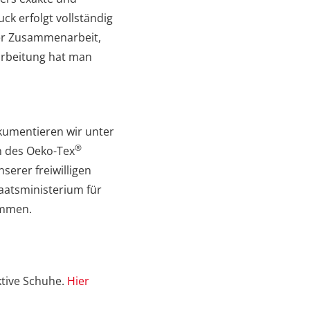
ck erfolgt vollständig
der Zusammenarbeit,
rarbeitung hat man
kumentieren wir unter
®
n des Oeko-Tex
erer freiwilligen
aatsministerium für
ommen.
ktive Schuhe.
Hier