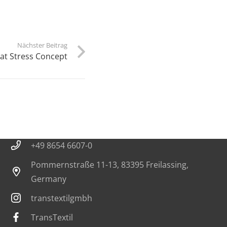
Nächster Beitrag
at Stress Concept
Kontakt
info@trans-textil.de
+49 8654 6607-0
Pommernstraße 11-13, 83395 Freilassing,
Germany
transtextilgmbh
TransTextil