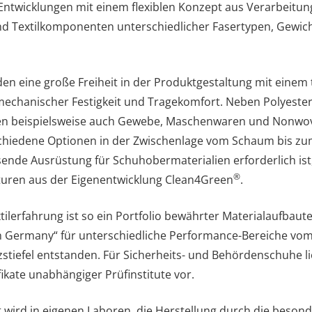
 Entwicklungen mit einem flexiblen Konzept aus Verarbeitu
Textilkomponenten unterschiedlicher Fasertypen, Gewich
n eine große Freiheit in der Produktgestaltung mit einem
mechanischer Festigkeit und Tragekomfort. Neben Polyester
n beispielsweise auch Gewebe, Maschenwaren und Nonwov
chiedene Optionen in der Zwischenlage vom Schaum bis zum
nde Ausrüstung für Schuhobermaterialien erforderlich ist, 
®
turen aus der Eigenentwicklung Clean4Green
.
xtilerfahrung ist so ein Portfolio bewährter Materialaufbau
n Germany“ für unterschiedliche Performance-Bereiche vo
tiefel entstanden. Für Sicherheits- und Behördenschuhe li
ikate unabhängiger Prüfinstitute vor.
t wird in eigenen Laboren, die Herstellung durch die beson