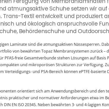
genen Fertigung von Membranlaminaten f
nd atmungsaktive Schuhe setzen wir auf
n. Trans-Textil entwickelt und produziert
hnisch und ökologisch anspruchsvolle Funk
sschuhe, Behördenschuhe und Outdoorsc
igen Laminate sind die atmungsaktiven Nässesperren. Dabei
Portfolio von bewährten Topaz Membransystemen zurück – d
ür PFAS-freie Gesamtverbunde stehen Lösungen auf Basis P
 kompakten und mikroporösen Strukturen zur Verfügung. Zu
dem Verteidigungs- und PSA-Bereich können ePTFE-basierte
onenten orientiert sich am Anwendungsbereich und den te
ntnis praktischer und normativer Anforderungen etwa im Be
h DIN EN ISO 20345. Neben bewährten 3- und 4-lagigen Kon