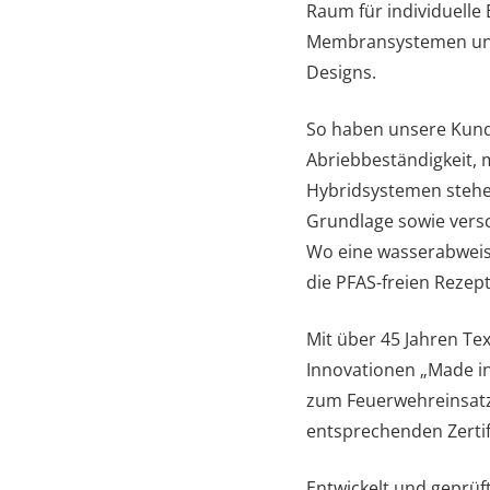
Raum für individuelle
Membransystemen und 
Designs.
So haben unsere Kunde
Abriebbeständigkeit, 
Hybridsystemen stehe
Grundlage sowie vers
Wo eine wasserabweise
die PFAS-freien Rezep
Mit über 45 Jahren Te
Innovationen „Made i
zum Feuerwehreinsatzs
entsprechenden Zertif
Entwickelt und geprüf