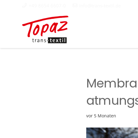
+49 8654 6607-0
info@trans-textil.de
Membran
atmungs
vor 5 Monaten