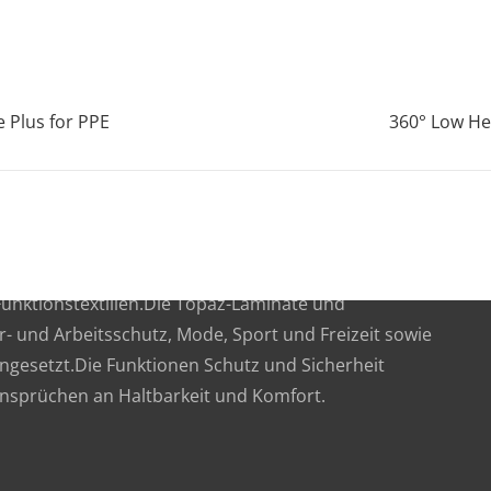
 Plus for PPE
360° Low He
nden Unternehmen auf den Gebieten Lamination,
unktionstextilien.Die Topaz-Laminate und
r- und Arbeitsschutz, Mode, Sport und Freizeit sowie
gesetzt.Die Funktionen Schutz und Sicherheit
Ansprüchen an Haltbarkeit und Komfort.