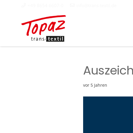
+49 8654 6607-0
info@trans-textil.de
Auszeic
vor 5 Jahren